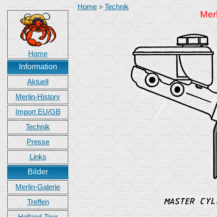
Home
»
Technik
Merl
Home
Information
Aktuell
Merlin-History
Import EU/GB
Technik
Presse
Links
Bilder
Merlin-Galerie
Treffen