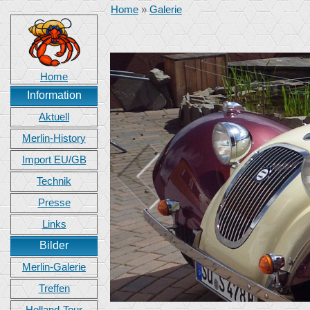
Home
»
Galerie
Home
Information
Aktuell
Merlin-History
Import EU/GB
Technik
Presse
Links
Bilder
Merlin-Galerie
Treffen